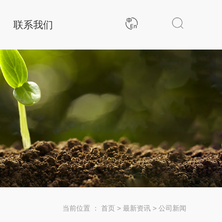
联系我们
当前位置 ：
首页
>
最新资讯
>
公司新闻