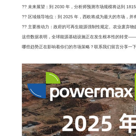
?? 未来展望：到 2030 年，分析师预测市场规模将达到 181
?? 区域领导地位：到 2025 年，西欧将成为最大的市场，并
?? 主要推动力：政府的可再生能源强制性规定、农业废弃
这些数据表明，全球能源基础设施正在发生根本性的转变—
哪些趋势正在影响着你们的市场策略？联系我们留言分享一下。