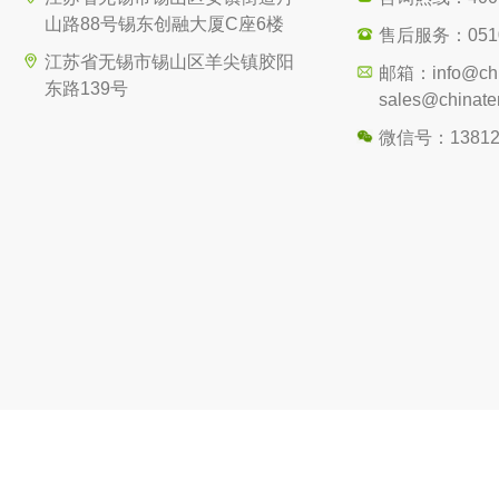
山路88号锡东创融大厦C座6楼
售后服务：0510-
江苏省无锡市锡山区羊尖镇胶阳
邮箱：info@chi
东路139号
sales@chinat
微信号：13812
锡宝麦绿能科技有限公司版权所有
苏ICP备2024133011号
苏公网安备