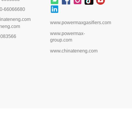
66066680
nateneng.com
www.powermaxgasifiers.com
eneng.com
www.powermax-
083566
group.com
www.chinateneng.com
32020502002218号