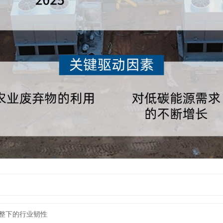
调整下的行业韧性