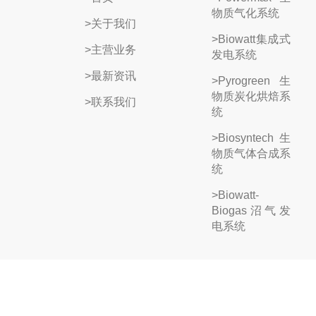
物质气化系统
>关于我们
>Biowatt集成式
>主营业务
发电系统
>最新资讯
>Pyrogreen生
物质炭化烘焙系
>联系我们
统
>Biosyntech生
物质气体合成系
统
>Biowatt-
Biogas沼气发
电系统
Copyright @无