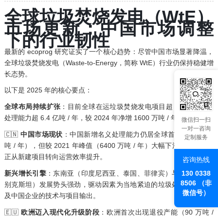
全球垃圾焚烧发电（WtE）
市场更新：中国市场调整
下的行业韧性
最新的 ecoprog 研究证实了一个核心趋势：尽管中国市场显著降温，
全球垃圾焚烧发电（Waste-to-Energy，简称 WtE）行业仍保持稳健增
长态势。
以下是 2025 年的核心要点：
全球布局持续扩张
：目前全球在运垃圾焚烧发电项目超 3100 座，总
处理能力超 6.4 亿吨 / 年，较 2024 年净增 1600 万吨 / 年。
微信扫一扫
一对一咨询
🇨🇳
中国市场现状
：中国新增名义处理能力仍居全球首位（1200 万
定制服务
吨 / 年），但较 2021 年峰值（6400 万吨 / 年）大幅下滑，行业重心
正从新建项目转向运营效率提升。
咨询热线
130 0338
新兴增长引擎
：东南亚（印度尼西亚、泰国、菲律宾）与中亚（乌兹
8506 （非
别克斯坦）发展势头强劲，驱动因素为当地紧迫的垃圾处理危机，以
微信号）
及中国企业的技术与项目输出。
🇪🇺
欧洲迈入现代化升级阶段
：欧洲首次出现退役产能（90 万吨 /