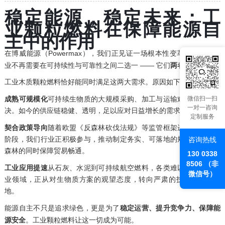
稳定能源，稳定未来：工
业颗粒燃料在保障能源自
主中的作用
在博威能源（Powermax），我们正见证一场根本性变革：高耗能产
业不再需要在可持续性与可靠性之间二选一 —— 它们
两者都需要
。
工业木质颗粒燃料恰好能同时满足这两大需求。原因如下：
微信扫一扫
成熟可规模化
可持续生物质的大规模采购、加工与运输难题已得到解
一对一咨询
决。如今的供应链稳健、透明，足以应对日益增长的需求。
定制服务
契合政策导向
随着欧盟《反森林砍伐法规》等监管框架进入深入讨论
阶段，我们行业正积极参与，推动制定务实、可落地的规则，在保护
咨询热线
森林的同时保障贸易畅通。
130 0338
8506 （非
工业应用提速
从石灰、水泥到可持续航空燃料，各类难以减排的重工
微信号）
业领域，正从对生物质方案的观望态度，转向严肃的技术评估与落
地。
能源自主不只是追求绿色，更是为了
稳定运营、提升竞争力、保障能
源安全
。工业颗粒燃料让这一切成为可能。