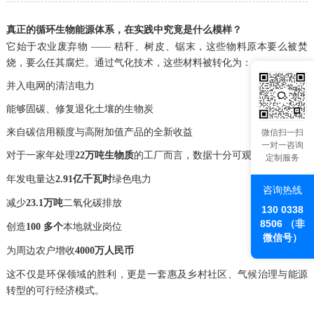
真正的循环生物能源体系，在实践中究竟是什么模样？
它始于农业废弃物 —— 秸秆、树皮、锯末，这些物料原本要么被焚
烧，要么任其腐烂。通过气化技术，这些材料被转化为：
并入电网的清洁电力
能够固碳、修复退化土壤的生物炭
来自碳信用额度与高附加值产品的全新收益
微信扫一扫
一对一咨询
对于一家年处理
22万吨生物质
的工厂而言，数据十分可观：
定制服务
年发电量达
2.91亿千瓦时
绿色电力
咨询热线
减少
23.1万吨
二氧化碳排放
130 0338
8506 （非
创造
100 多个
本地就业岗位
微信号）
为周边农户增收
4000万人民币
这不仅是环保领域的胜利，更是一套惠及乡村社区、气候治理与能源
转型的可行经济模式。